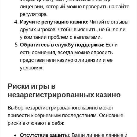
лицензии, который можно проверить на сайте
регулятора.
Изучите репутацию казино:
Читайте отзывы
других игроков, чтобы выяснить, не было ли
у компании проблем с выплатами.
Обратитесь в службу поддержки:
Если
есть сомнения, всегда можно спросить
представители казино о лицензии и ее
условиях.
Риски игры в
незарегистрированных казино
Выбор незарегистрированного казино может
привести к серьезным последствиям. Основные
риски включают в себя:
Отсутствие защиты:
Ваши личные данные и