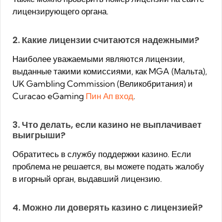
лицензирующего органа.
2. Какие лицензии считаются надежными?
Наиболее уважаемыми являются лицензии,
выданные такими комиссиями, как MGA (Мальта),
UK Gambling Commission (Великобритания) и
Curacao eGaming
Пин Ап вход
.
3. Что делать, если казино не выплачивает
выигрыши?
Обратитесь в службу поддержки казино. Если
проблема не решается, вы можете подать жалобу
в игорный орган, выдавший лицензию.
4. Можно ли доверять казино с лицензией?