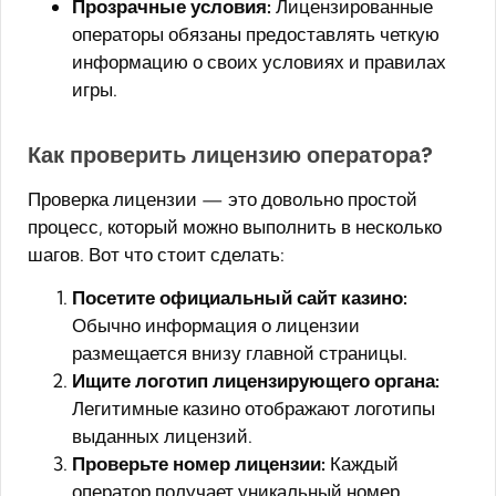
Прозрачные условия:
Лицензированные
операторы обязаны предоставлять четкую
информацию о своих условиях и правилах
игры.
Как проверить лицензию оператора?
Проверка лицензии — это довольно простой
процесс, который можно выполнить в несколько
шагов. Вот что стоит сделать:
Посетите официальный сайт казино:
Обычно информация о лицензии
размещается внизу главной страницы.
Ищите логотип лицензирующего органа:
Легитимные казино отображают логотипы
выданных лицензий.
Проверьте номер лицензии:
Каждый
оператор получает уникальный номер