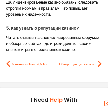
Да, лицензированные казино обязаны следовать
строгим нормам и правилам, что повышает
уровень их надежности.
5. Как узнать о репутации казино?
Читать отзывы на специализированных форумах
и обзорных сайтах, где игроки делятся своим
опытом игры в определенном казино.
Ənənəvi vs. Pinco Online Alış-Veriş Təcrübəsinin Müqayisəsi
Обзор функционала мелбет зеркало официального сайта
I Need
Help
With