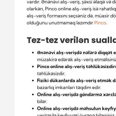
vardır. Ənənəvi alış-veriş, şəxsi əlaqə v
olarkən, Pinco online alış-veriş isə rahatl
alış-veriş formasını seçsəniz də, müasir
olduğunu unutmamaq lazımdır
Pinco
.
Tez-tez verilən suall
Ənənəvi alış-verişdə nələrə diqqət
müzakirə edərək alış-veriş etməlisiniz
Pinco online alış-veriş təhlükəsizdi
təhlükəsizdir.
Fiziki dükanlarda alış-veriş etmək d
bazarlıq imkanları təqdim edir.
Online alış-verişdə göndərmə xərclə
bilər.
Online alış-verişdə məhsulun keyfiy
vasitəsilə keyfiyyəti öyrənə bilərsiniz.