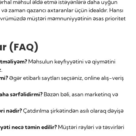
ə dərhal məhsul əldə etmə istəyənlərə daha uyğun
ıq və zaman qazancı axtaranlar üçün idealdır. Hansı
 dövrümüzdə müştəri məmnuniyyətinin əsas prioritet
ar (FAQ)
 etməliyəm?
Məhsulun keyfiyyətini və qiymətini
.
rmi?
Əgər etibarlı saytları seçsəniz, online alış-veriş
aha sərfəlidirmi?
Bəzən bəli, asan marketinq və
ri nədir?
Çatdırılma şirkətindən asılı olaraq dəyişə
yəti necə təmin edilir?
Müştəri rəyləri və təsvirləri