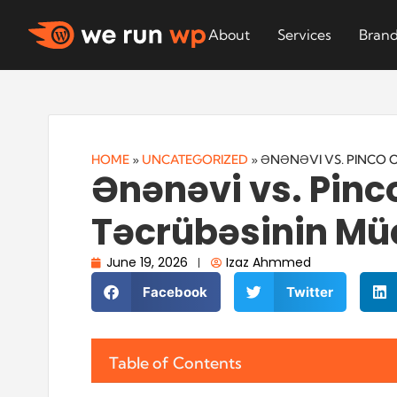
About
Services
Brand
HOME
»
UNCATEGORIZED
»
ƏNƏNƏVI VS. PINCO O
Ənənəvi vs. Pinco
Təcrübəsinin Mü
June 19, 2026
Izaz Ahmmed
Facebook
Twitter
Table of Contents