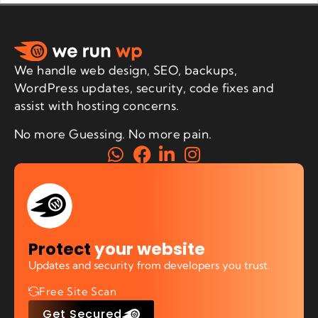
We handle web design, SEO, backups,
WordPress updates, security, code fixes and
assist with hosting concerns.
No more Guessing. No more pain.
Protect
your website
Updates and security from developers you trust.
Free Site Scan
Get Secured