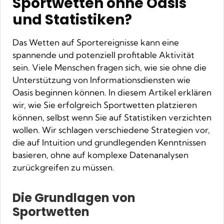
Sportwetten ohne Oasis
und Statistiken?
Das Wetten auf Sportereignisse kann eine
spannende und potenziell profitable Aktivität
sein. Viele Menschen fragen sich, wie sie ohne die
Unterstützung von Informationsdiensten wie
Oasis beginnen können. In diesem Artikel erklären
wir, wie Sie erfolgreich Sportwetten platzieren
können, selbst wenn Sie auf Statistiken verzichten
wollen. Wir schlagen verschiedene Strategien vor,
die auf Intuition und grundlegenden Kenntnissen
basieren, ohne auf komplexe Datenanalysen
zurückgreifen zu müssen.
Die Grundlagen von
Sportwetten