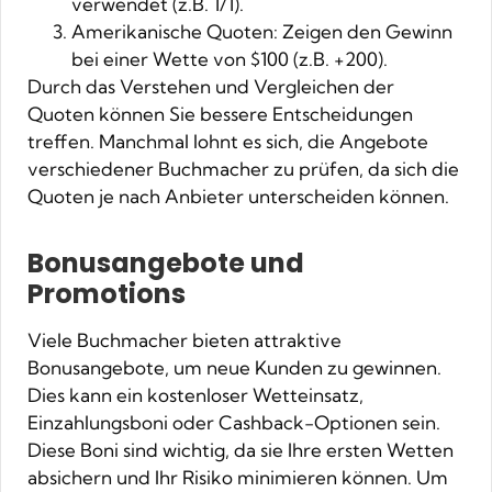
verwendet (z.B. 1/1).
Amerikanische Quoten: Zeigen den Gewinn
bei einer Wette von $100 (z.B. +200).
Durch das Verstehen und Vergleichen der
Quoten können Sie bessere Entscheidungen
treffen. Manchmal lohnt es sich, die Angebote
verschiedener Buchmacher zu prüfen, da sich die
Quoten je nach Anbieter unterscheiden können.
Bonusangebote und
Promotions
Viele Buchmacher bieten attraktive
Bonusangebote, um neue Kunden zu gewinnen.
Dies kann ein kostenloser Wetteinsatz,
Einzahlungsboni oder Cashback-Optionen sein.
Diese Boni sind wichtig, da sie Ihre ersten Wetten
absichern und Ihr Risiko minimieren können. Um