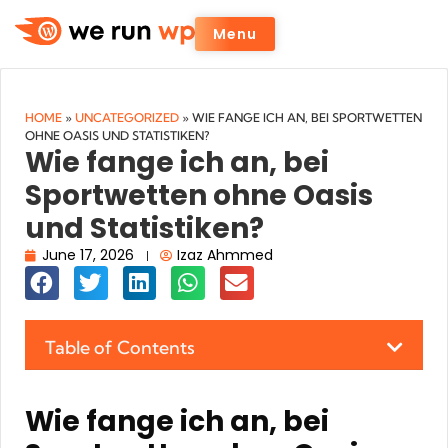
Menu
HOME
»
UNCATEGORIZED
»
WIE FANGE ICH AN, BEI SPORTWETTEN
OHNE OASIS UND STATISTIKEN?
Wie fange ich an, bei
Sportwetten ohne Oasis
und Statistiken?
June 17, 2026
Izaz Ahmmed
Table of Contents
Wie fange ich an, bei