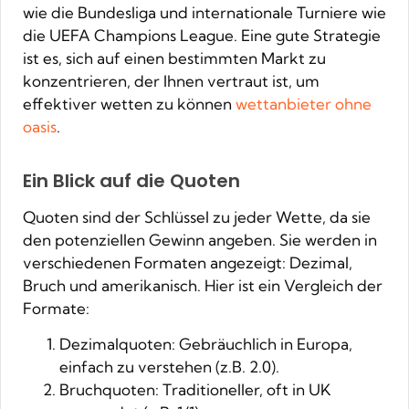
wie die Bundesliga und internationale Turniere wie
die UEFA Champions League. Eine gute Strategie
ist es, sich auf einen bestimmten Markt zu
konzentrieren, der Ihnen vertraut ist, um
effektiver wetten zu können
wettanbieter ohne
oasis
.
Ein Blick auf die Quoten
Quoten sind der Schlüssel zu jeder Wette, da sie
den potenziellen Gewinn angeben. Sie werden in
verschiedenen Formaten angezeigt: Dezimal,
Bruch und amerikanisch. Hier ist ein Vergleich der
Formate:
Dezimalquoten: Gebräuchlich in Europa,
einfach zu verstehen (z.B. 2.0).
Bruchquoten: Traditioneller, oft in UK