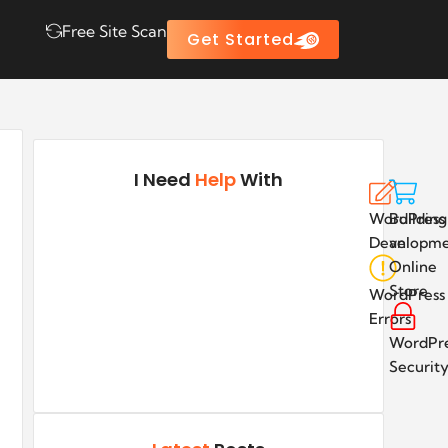
Free Site Scan
Get Started
I Need
Help
With
WordPress
Building
Developm
an
Online
Store
WordPress
Errors
WordPr
Securit