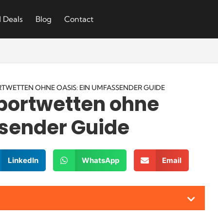
 Deals
Blog
Contact
RTWETTEN OHNE OASIS: EIN UMFASSENDER GUIDE
Sportwetten ohne
ssender Guide
LinkedIn
WhatsApp
Email