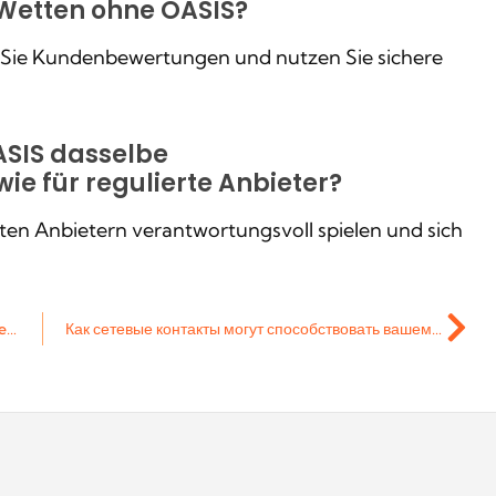
 Wetten ohne OASIS?
en Sie Kundenbewertungen und nutzen Sie sichere
OASIS dasselbe
e für regulierte Anbieter?
erten Anbietern verantwortungsvoll spielen und sich
Schritt-für-Schritt: Registriere dich für Sportwetten ohne Oasis
Как сетевые контакты могут способствовать вашему моменту победы