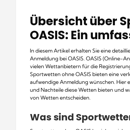
Übersicht über 
OASIS: Ein umfa
In diesem Artikel erhalten Sie eine detail
Anmeldung bei OASIS. OASIS (Online-Anm
vielen Wettanbietern für die Registrieru
Sportwetten ohne OASIS bieten eine verlo
aufwendige Anmeldung wünschen. Hier erf
und Nachteile diese Wetten bieten und was
von Wetten entscheiden.
Was sind Sportwette