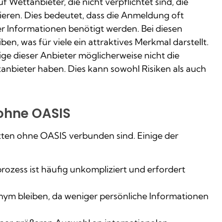
Wettanbieter, die nicht verpflichtet sind, die
ieren. Dies bedeutet, dass die Anmeldung oft
er Informationen benötigt werden. Bei diesen
en, was für viele ein attraktives Merkmal darstellt.
nige dieser Anbieter möglicherweise nicht die
tanbieter haben. Dies kann sowohl Risiken als auch
 ohne OASIS
etten ohne OASIS verbunden sind. Einige der
zess ist häufig unkompliziert und erfordert
nym bleiben, da weniger persönliche Informationen