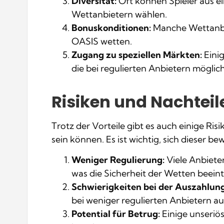
Diversität:
Oft können Spieler aus e
Wettanbietern wählen.
Bonuskonditionen:
Manche Wettanbiet
OASIS wetten.
Zugang zu speziellen Märkten:
Eini
die bei regulierten Anbietern möglic
Risiken und Nachteil
Trotz der Vorteile gibt es auch einige R
sein können. Es ist wichtig, sich dieser bew
Weniger Regulierung:
Viele Anbiete
was die Sicherheit der Wetten beein
Schwierigkeiten bei der Auszahlung
bei weniger regulierten Anbietern a
Potential für Betrug:
Einige unseriö