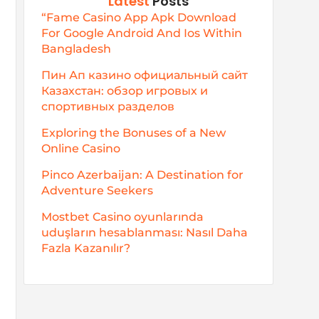
Latest
Posts
“Fame Casino App Apk Download
For Google Android And Ios Within
Bangladesh
Пин Ап казино официальный сайт
Казахстан: обзор игровых и
спортивных разделов
Exploring the Bonuses of a New
Online Casino
Pinco Azerbaijan: A Destination for
Adventure Seekers
Mostbet Casino oyunlarında
uduşların hesablanması: Nasıl Daha
Fazla Kazanılır?