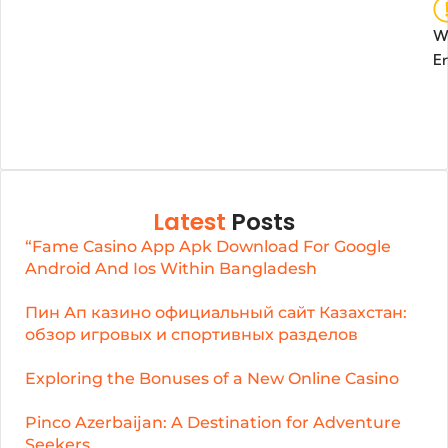
W
Er
Latest
Posts
“Fame Casino App Apk Download For Google
Android And Ios Within Bangladesh
Пин Ап казино официальный сайт Казахстан:
обзор игровых и спортивных разделов
Exploring the Bonuses of a New Online Casino
Pinco Azerbaijan: A Destination for Adventure
Seekers