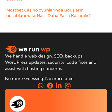
Mostbet Casino oyunlarında uduşların
hesablanması: Nasıl Daha Fazla Kazanılır?
We handle web design, SEO, backups,
WordPress updates, security, code fixes and
assist with hosting concerns.
No more Guessing. No more pain.