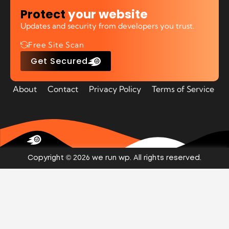
Protect
your website
Updates and security from developers you trust.
Free Site Scan
Get Secured
About
Contact
Privacy Policy
Terms of Service
Copyright © 2026 we run wp. All rights reserved.