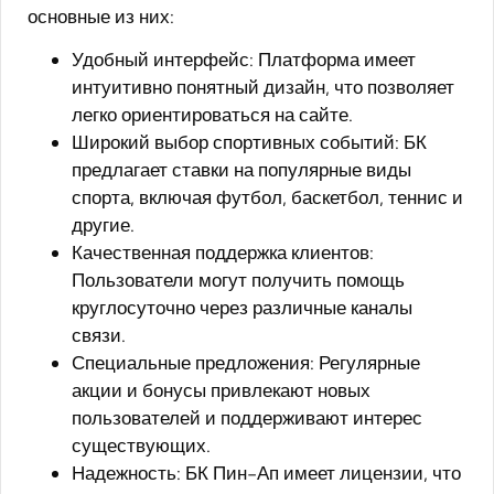
основные из них:
Удобный интерфейс: Платформа имеет
интуитивно понятный дизайн, что позволяет
легко ориентироваться на сайте.
Широкий выбор спортивных событий: БК
предлагает ставки на популярные виды
спорта, включая футбол, баскетбол, теннис и
другие.
Качественная поддержка клиентов:
Пользователи могут получить помощь
круглосуточно через различные каналы
связи.
Специальные предложения: Регулярные
акции и бонусы привлекают новых
пользователей и поддерживают интерес
существующих.
Надежность: БК Пин-Ап имеет лицензии, что