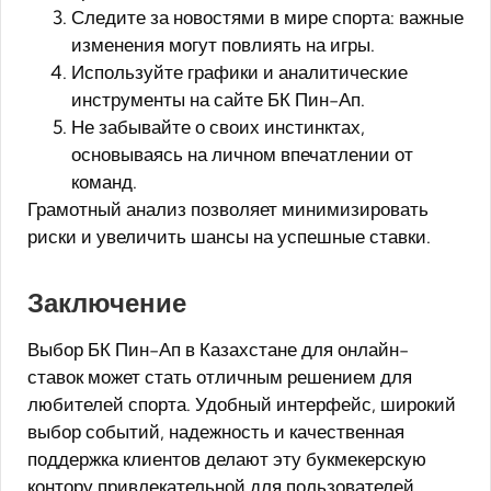
Следите за новостями в мире спорта: важные
изменения могут повлиять на игры.
Используйте графики и аналитические
инструменты на сайте БК Пин-Ап.
Не забывайте о своих инстинктах,
основываясь на личном впечатлении от
команд.
Грамотный анализ позволяет минимизировать
риски и увеличить шансы на успешные ставки.
Заключение
Выбор БК Пин-Ап в Казахстане для онлайн-
ставок может стать отличным решением для
любителей спорта. Удобный интерфейс, широкий
выбор событий, надежность и качественная
поддержка клиентов делают эту букмекерскую
контору привлекательной для пользователей.