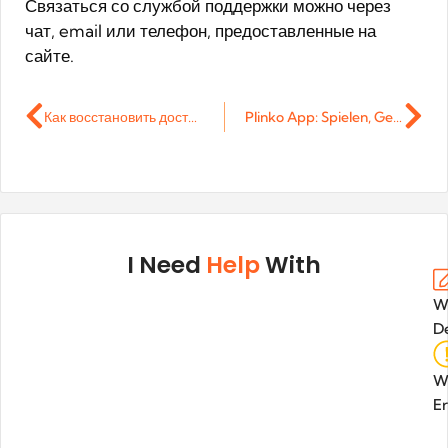
Связаться со службой поддержки можно через
чат, email или телефон, предоставленные на
сайте.
Как восстановить доступ после неудачной регистрации 1хбет
Plinko App: Spielen, Gewinnen Und Bonus Sichern!”
I Need
Help
With
W
D
W
Er