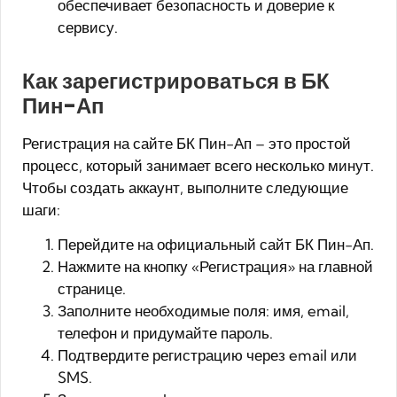
обеспечивает безопасность и доверие к
сервису.
Как зарегистрироваться в БК
Пин-Ап
Регистрация на сайте БК Пин-Ап – это простой
процесс, который занимает всего несколько минут.
Чтобы создать аккаунт, выполните следующие
шаги:
Перейдите на официальный сайт БК Пин-Ап.
Нажмите на кнопку «Регистрация» на главной
странице.
Заполните необходимые поля: имя, email,
телефон и придумайте пароль.
Подтвердите регистрацию через email или
SMS.