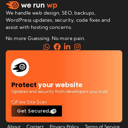
We handle web design, SEO, backups,
WordPress updates, security, code fixes and
assist with hosting concerns.
No more Guessing. No more pain.
Protect
your website
Updates and security from developers you trust.
Free Site Scan
Get Secured
About
Contact
Privacy Policy
Terms of Service