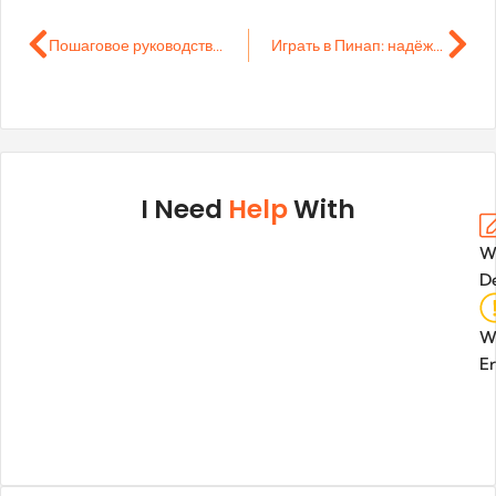
Пошаговое руководство: 1xbet скачать мобильную версию легально и быстро
Играть в Пинап: надёжный сервис для онлайн игры без рисков
I Need
Help
With
W
D
W
Er