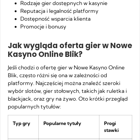
Rodzaje gier dostępnych w kasynie
Reputacja i legalność platformy
Dostępność wsparcia klienta
Promocje i bonusy
Jak wygląda oferta gier w Nowe
Kasyno Online Blik?
Jeśli chodzi o ofertę gier w Nowe Kasyno Online
Blik, często różni się ona w zależności od
platformy. Najczęściej można znaleźć szeroki
wybór slotów, gier stołowych, takich jak ruletka i
blackjack, oraz gry na żywo. Oto krótki przegląd
popularnych tytułów:
Typ gry
Popularne tytuły
Progi
stawki