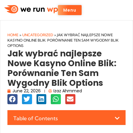
Menu
HOME
»
UNCATEGORIZED
»
JAK WYBRAĆ NAJLEPSZE NOWE
KASYNO ONLINE BLIK: PORÓWNANIE TEN SAM WYGODNY BLIK
OPTIONS
Jak wybrać najlepsze
Nowe Kasyno Online Blik:
Porównanie Ten Sam
Wygodny Blik Options
June 22, 2026
Izaz Ahmmed
Table of Contents