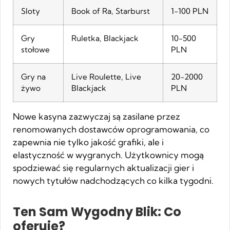
Sloty
Book of Ra, Starburst
1-100 PLN
Gry
Ruletka, Blackjack
10-500
stołowe
PLN
Gry na
Live Roulette, Live
20-2000
żywo
Blackjack
PLN
Nowe kasyna zazwyczaj są zasilane przez
renomowanych dostawców oprogramowania, co
zapewnia nie tylko jakość grafiki, ale i
elastyczność w wygranych. Użytkownicy mogą
spodziewać się regularnych aktualizacji gier i
nowych tytułów nadchodzących co kilka tygodni.
Ten Sam Wygodny Blik: Co
oferuje?