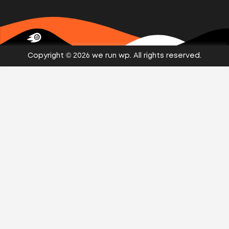
Copyright © 2026 we run wp. All rights reserved.