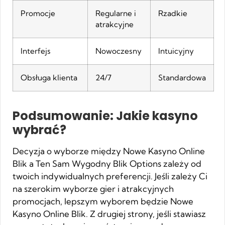
Promocje
Regularne i
Rzadkie
atrakcyjne
Interfejs
Nowoczesny
Intuicyjny
Obsługa klienta
24/7
Standardowa
Podsumowanie: Jakie kasyno
wybrać?
Decyzja o wyborze między Nowe Kasyno Online
Blik a Ten Sam Wygodny Blik Options zależy od
twoich indywidualnych preferencji. Jeśli zależy Ci
na szerokim wyborze gier i atrakcyjnych
promocjach, lepszym wyborem będzie Nowe
Kasyno Online Blik. Z drugiej strony, jeśli stawiasz