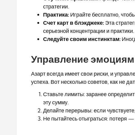
стратегии.
Практика:
Играйте бесплатно, чтобы
Счет карт в блэкджеке:
Эта стратег
серьезной концентрации и практики.
Следуйте своим инстинктам:
Иногд
Управление эмоциям
Азарт всегда имеет свои риски, и управ
успеха. Вот несколько советов, как не да
Ставьте лимиты: заранее определит
эту сумму.
Делайте перерывы: если чувствуете,
Не пытайтесь отыграться: потеря — 