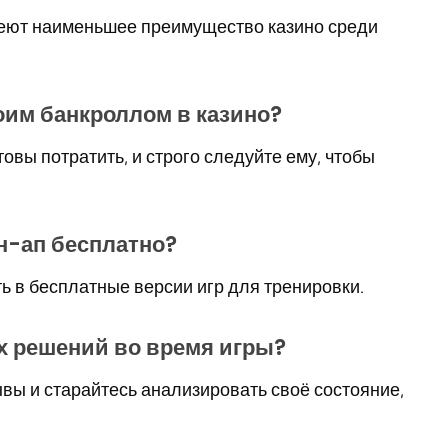
имеют наименьшее преимущество казино среди
оим банкроллом в казино?
овы потратить, и строго следуйте ему, чтобы
ин-ап бесплатно?
ть в бесплатные версии игр для тренировки.
х решений во время игры?
вы и старайтесь анализировать своё состояние,