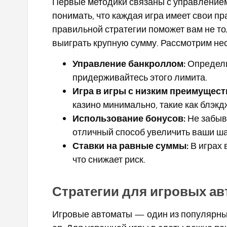
Первые методики связаны с управлением
понимать, что каждая игра имеет свои 
правильной стратегии поможет вам не тол
выиграть крупную сумму. Рассмотрим нес
Управление банкроллом:
Определит
придерживайтесь этого лимита.
Игра в игры с низким преимущест
казино минимально, такие как блэкд
Использование бонусов:
Не забыва
отличный способ увеличить ваши ш
Ставки на равные суммы:
В играх 
что снижает риск.
Стратегии для игровых а
Игровые автоматы — один из популярны