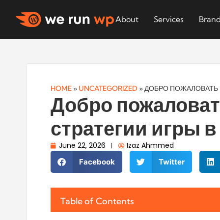
About
Services
Brand
HOME
»
UNCATEGORIZED
»
ДОБРО ПОЖАЛОВАТЬ В
Добро пожаловать
стратегии игры в
June 22, 2026
Izaz Ahmmed
Facebook
Twitter
Table of Contents