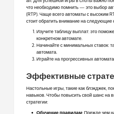
ап. Для успешной игры в слоты важно п
что необходимо помнить — это выбор ав
(RTP). Чаще всего автоматы с высоким 
стоит обратить внимание на следующие с
Изучите таблицу выплат: это поможе
конкретном автомате.
Начинайте с минимальных ставок: т
автомата.
Играйте на прогрессивных автоматах
Эффективные стратег
Настольные игры, такие как блэкджек, пок
навыков. Чтобы повысить свой шанс на 
стратегии:
Обучение правилам:
Прежде чем на