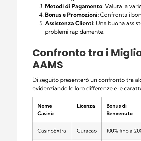
Metodi di Pagamento:
Valuta la varie
Bonus e Promozioni:
Confronta i bon
Assistenza Clienti:
Una buona assiste
problemi rapidamente.
Confronto tra i Migli
AAMS
Di seguito presenterò un confronto tra alc
evidenziando le loro differenze e le caratte
Nome
Licenza
Bonus di
Casinò
Benvenuto
CasinoExtra
Curacao
100% fino a 20