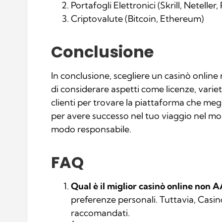
Portafogli Elettronici (Skrill, Neteller,
Criptovalute (Bitcoin, Ethereum)
Conclusione
In conclusione, scegliere un casinò online
di considerare aspetti come licenze, varie
clienti per trovare la piattaforma che megl
per avere successo nel tuo viaggio nel mo
modo responsabile.
FAQ
Qual è il miglior casinò online non
preferenze personali. Tuttavia, Casi
raccomandati.