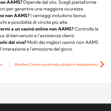
e non AAMS?
Dipende dal sito. Scegli piattaforme
ioni per garantire una maggiore sicurezza.
line non AAMS?
I vantaggi includono bonus
i e possibilità di vincite più alte.
ivermi a un casinò online non AAMS?
Controlla la
us di benvenuto e l’assistenza clienti.
chi dal vivo?
Molti dei migliori casinò non AAMS
’interazione e l’emozione del gioco.
Инсайдерское руководство по Мостбет Казино: Советы для новых игроков
Mostbet Casino oyunlarında uduşların hesablanması: Nasıl Daha Fazla Kazanılır?