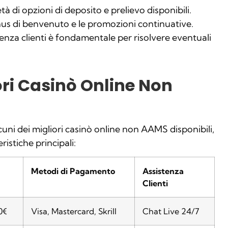
tà di opzioni di deposito e prelievo disponibili.
us di benvenuto e le promozioni continuative.
nza clienti è fondamentale per risolvere eventuali
ori Casinò Online Non
uni dei migliori casinò online non AAMS disponibili,
ristiche principali:
Metodi di Pagamento
Assistenza
Clienti
0€
Visa, Mastercard, Skrill
Chat Live 24/7