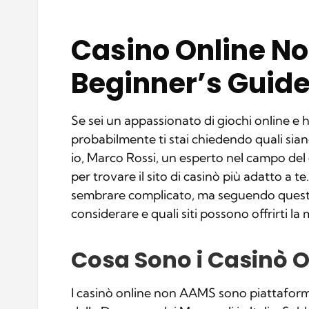
Casino Online N
Beginner’s Guide
Se sei un appassionato di giochi online e 
probabilmente ti stai chiedendo quali siano 
io, Marco Rossi, un esperto nel campo del gi
per trovare il sito di casinò più adatto a
sembrare complicato, ma seguendo questa
considerare e quali siti possono offrirti la
Cosa Sono i Casinò 
I casinò online non AAMS sono piattaform