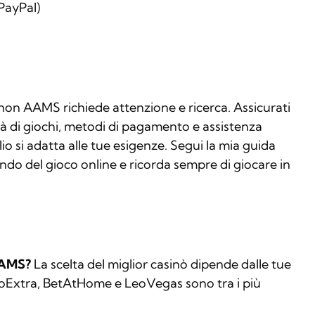
 PayPal)
 non AAMS richiede attenzione e ricerca. Assicurati
tà di giochi, metodi di pagamento e assistenza
io si adatta alle tue esigenze. Segui la mia guida
ndo del gioco online e ricorda sempre di giocare in
 AAMS?
La scelta del miglior casinò dipende dalle tue
noExtra, BetAtHome e LeoVegas sono tra i più