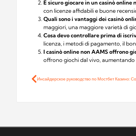
È sicuro giocare in un casinò onlin
con licenze affidabili e buone recens
Quali sono i vantaggi dei casinò on
maggiori, una maggiore varietà di gioch
Cosa devo controllare prima di iscr
licenza, i metodi di pagamento, il bon
I casinò online non AAMS offrono gio
offrono giochi dal vivo, aumentando l